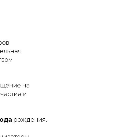
ров
тельная
твом
бщение на
частия и
года
рождения.
анизаторы