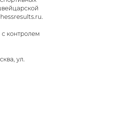
 швейцарской
ssresults.ru.
 с контролем
ква, ул.