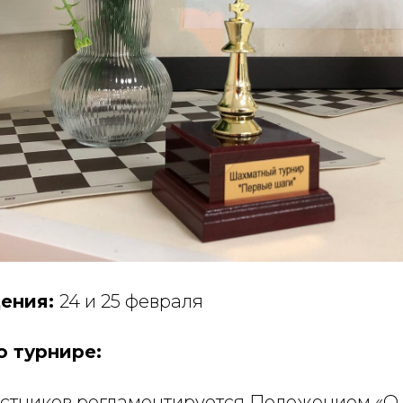
дения:
24 и 25 февраля
 турнире:
стников регламентируется Положением «О