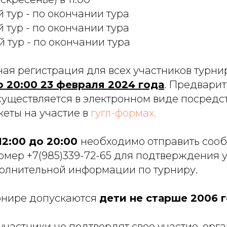
-й тур - по окончании тура
-й тур - по окончании тура
-й тур - по окончании тура
ая регистрация для всех участников турни
о 20:00 23 февраля 2024 года
. Предвари
существляется в электронном виде посредс
кеты на участие в
гугл-формах.
12:00 до 20:00
необходимо отправить соо
омер +7(985)339-72-65 для подтверждения у
олнительной информации по турниру.
урнире допускаются
дети не старше 2006 
 участники не подтвердят свое участие, орг