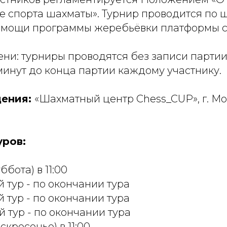
де спорта шахматы». Турнир проводится по
омощи программы жеребьёвки платформы che
ни: турниры проводятся без записи партии
минут до конца партии каждому участнику.
дения:
«Шахматный центр Chess_CUP», г. Мос
уров:
ббота) в 11:00
-й тур - по окончании тура
-й тур - по окончании тура
-й тур - по окончании тура
оскресенье) в 11:00